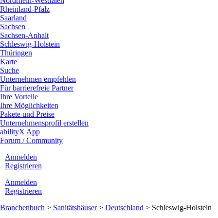
Nordrhein-Westfalen
Rheinland-Pfalz
Saarland
Sachsen
Sachsen-Anhalt
Schleswig-Holstein
Thüringen
Karte
Suche
Unternehmen empfehlen
Für barrierefreie Partner
Ihre Vorteile
Ihre Möglichkeiten
Pakete und Preise
Unternehmensprofil erstellen
abilityX App
Forum / Community
Anmelden
Registrieren
Anmelden
Registrieren
Branchenbuch
>
Sanitätshäuser
>
Deutschland
>
Schleswig-Holstein