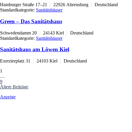
Hamburger Straße 17–21
22926
Ahrensburg
Deutschland
Standardkategorie:
Sanitätshäuser
Green – Das Sanitätshaus
Schwedendamm 20
24143
Kiel
Deutschland
Standardkategorie:
Sanitätshäuser
Sanitätshaus am Löwen Kiel
Exerzierplatz 31
24103
Kiel
Deutschland
Posts
1
…
navigation
9
Ältere Beiträge
Anzeige