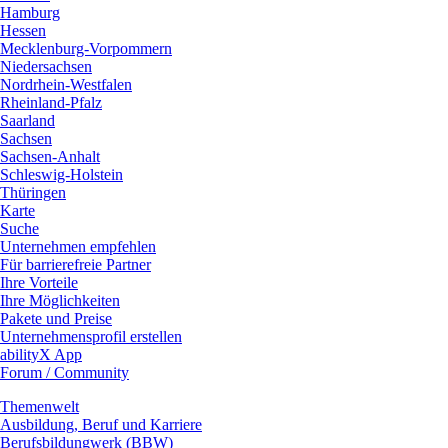
Hamburg
Hessen
Mecklenburg-Vorpommern
Niedersachsen
Nordrhein-Westfalen
Rheinland-Pfalz
Saarland
Sachsen
Sachsen-Anhalt
Schleswig-Holstein
Thüringen
Karte
Suche
Unternehmen empfehlen
Für barrierefreie Partner
Ihre Vorteile
Ihre Möglichkeiten
Pakete und Preise
Unternehmensprofil erstellen
abilityX App
Forum / Community
Themenwelt
Ausbildung, Beruf und Karriere
Berufsbildungwerk (BBW)