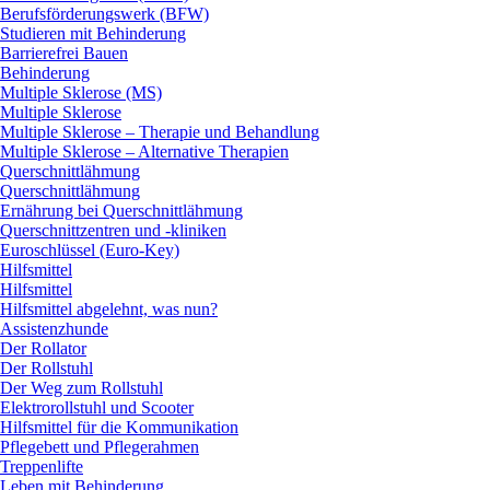
Berufsförderungswerk (BFW)
Studieren mit Behinderung
Barrierefrei Bauen
Behinderung
Multiple Sklerose (MS)
Multiple Sklerose
Multiple Sklerose – Therapie und Behandlung
Multiple Sklerose – Alternative Therapien
Querschnittlähmung
Querschnittlähmung
Ernährung bei Querschnittlähmung
Querschnittzentren und -kliniken
Euroschlüssel (Euro-Key)
Hilfsmittel
Hilfsmittel
Hilfsmittel abgelehnt, was nun?
Assistenzhunde
Der Rollator
Der Rollstuhl
Der Weg zum Rollstuhl
Elektrorollstuhl und Scooter
Hilfsmittel für die Kommunikation
Pflegebett und Pflegerahmen
Treppenlifte
Leben mit Behinderung