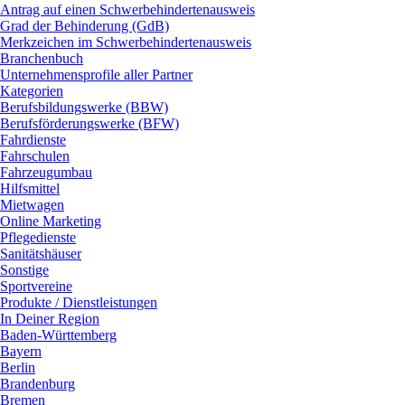
Antrag auf einen Schwerbehindertenausweis
Grad der Behinderung (GdB)
Merkzeichen im Schwerbehindertenausweis
Branchenbuch
Unternehmensprofile aller Partner
Kategorien
Berufsbildungswerke (BBW)
Berufsförderungswerke (BFW)
Fahrdienste
Fahrschulen
Fahrzeugumbau
Hilfsmittel
Mietwagen
Online Marketing
Pflegedienste
Sanitätshäuser
Sonstige
Sportvereine
Produkte / Dienstleistungen
In Deiner Region
Baden-Württemberg
Bayern
Berlin
Brandenburg
Bremen