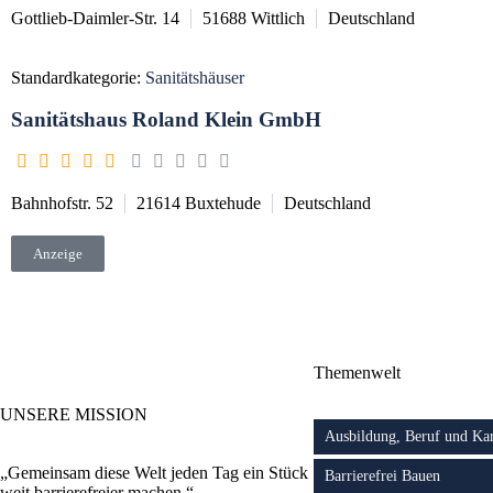
Gottlieb-Daimler-Str. 14
51688
Wittlich
Deutschland
Standardkategorie:
Sanitätshäuser
Sanitätshaus Roland Klein GmbH
Bahnhofstr. 52
21614
Buxtehude
Deutschland
Anzeige
Themenwelt
UNSERE MISSION
Ausbildung, Beruf und Kar
„Gemeinsam diese Welt jeden Tag ein Stück
Barrierefrei Bauen
weit barrierefreier machen.“