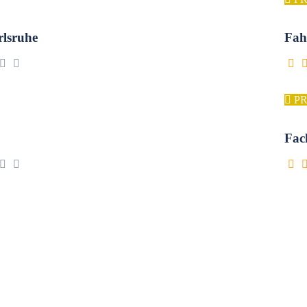
lsruhe
Fah
P
Fac