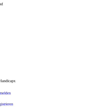
nd
Handicapx
melden
istrieren