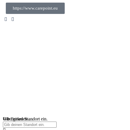
https://www.carepoint.eu
Wird geladen …
Gib deinen Standort ein.