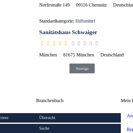
Neefestraße 149
09116
Chemnitz
Deutschla
Standardkategorie:
Hilfsmittel
Sanitätshaus Schwaiger
München
81675
München
Deutschland
Anzeige
Branchenbuch
Mein 
An
riere
Übersicht
Suche
Reg