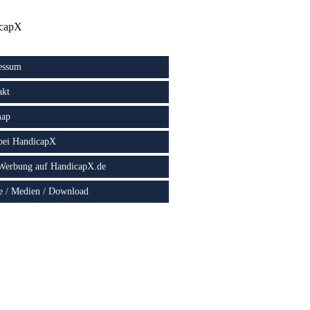
capX
essum
akt
map
 bei HandicapX
 Werbung auf HandicapX.de
e / Medien / Download