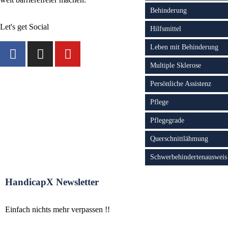
Behinderung
Let's get Social
Hilfsmittel
Leben mit Behinderung
Multiple Sklerose
Persönliche Assistenz
Pflege
Pflegegrade
Querschnittlähmung
Schwerbehindertenausweis
HandicapX Newsletter
Einfach nichts mehr verpassen !!