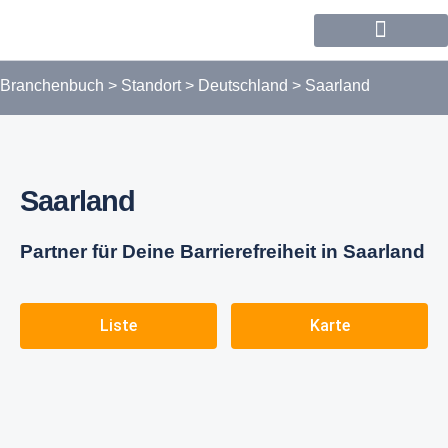
Forum / Community
Branchenbuch
>
Standort
>
Deutschland
>
Saarland
Saarland
Partner für Deine Barrierefreiheit in Saarland
Liste
Karte