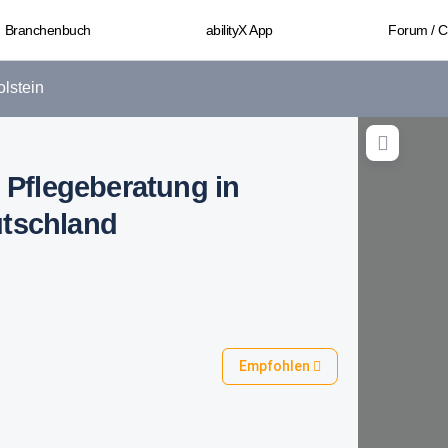
Branchenbuch
abilityX App
Forum / 
lstein
: Pflegeberatung in
utschland
Empfohlen