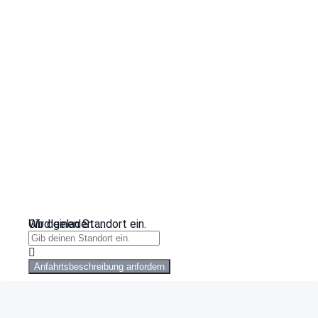
Wird geladen …
Gib deinen Standort ein.
Anfahrtsbeschreibung anfordern