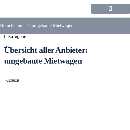
Forum / Community
Branchenbuch
>
umgebaute Mietwagen
Kategorie:
Übersicht aller Anbieter:
umgebaute Mietwagen
ANZEIGE
Liste
Karte