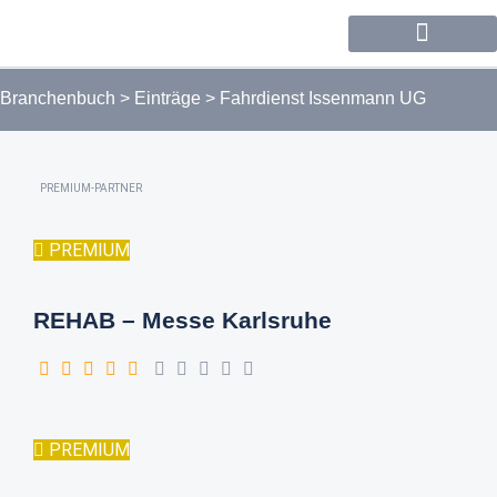
Forum / Community
Branchenbuch
>
Einträge
>
Fahrdienst Issenmann UG
PREMIUM-PARTNER
PREMIUM
REHAB – Messe Karlsruhe
PREMIUM