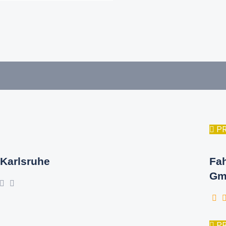
P
Karlsruhe
Fa
Gm
P