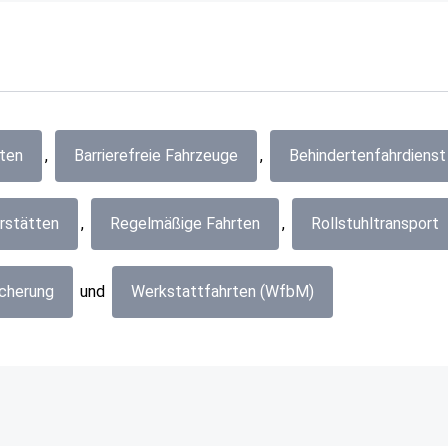
rten
,
Barrierefreie Fahrzeuge
,
Behindertenfahrdienst
rstätten
,
Regelmäßige Fahrten
,
Rollstuhltransport
icherung
und
Werkstattfahrten (WfbM)