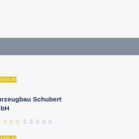
REMIUM
hrzeugbau Schubert
bH
REMIUM