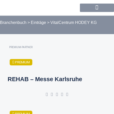
Forum / Community
Branchenbuch
>
Einträge
>
VitalCentrum HODEY KG
PREMIUM-PARTNER
PREMIUM
REHAB – Messe Karlsruhe
PREMIUM