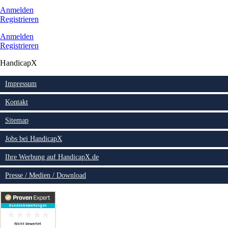
Anmelden
Registrieren
Anmelden
Registrieren
HandicapX
Impressum
Kontakt
Sitemap
Jobs bei HandicapX
Ihre Werbung auf HandicapX.de
Presse / Medien / Download