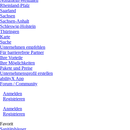
Nordrhein-Westfalen
Rheinland-Pfalz
Saarland
Sachsen
Sachsen-Anhalt
Schleswig-Holstein
Thüringen
Karte
Suche
Unternehmen empfehlen
Für barrierefreie Partner
Ihre Vorteile
Ihre Möglichkeiten
Pakete und Preise
Unternehmensprofil erstellen
abilityX App
Forum / Community
Anmelden
Registrieren
Anmelden
Registrieren
Favorit
Sanitätshäuser