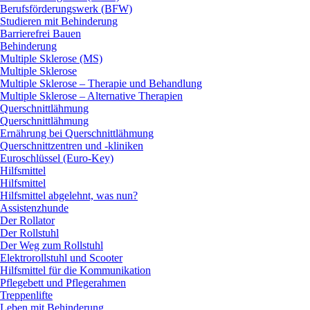
Berufsförderungswerk (BFW)
Studieren mit Behinderung
Barrierefrei Bauen
Behinderung
Multiple Sklerose (MS)
Multiple Sklerose
Multiple Sklerose – Therapie und Behandlung
Multiple Sklerose – Alternative Therapien
Querschnittlähmung
Querschnittlähmung
Ernährung bei Querschnittlähmung
Querschnittzentren und -kliniken
Euroschlüssel (Euro-Key)
Hilfsmittel
Hilfsmittel
Hilfsmittel abgelehnt, was nun?
Assistenzhunde
Der Rollator
Der Rollstuhl
Der Weg zum Rollstuhl
Elektrorollstuhl und Scooter
Hilfsmittel für die Kommunikation
Pflegebett und Pflegerahmen
Treppenlifte
Leben mit Behinderung