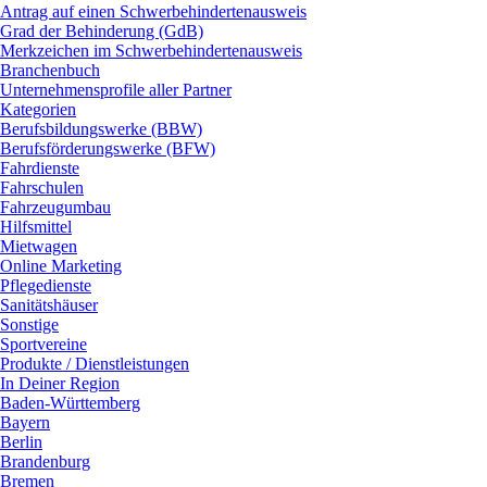
Antrag auf einen Schwerbehindertenausweis
Grad der Behinderung (GdB)
Merkzeichen im Schwerbehindertenausweis
Branchenbuch
Unternehmensprofile aller Partner
Kategorien
Berufsbildungswerke (BBW)
Berufsförderungswerke (BFW)
Fahrdienste
Fahrschulen
Fahrzeugumbau
Hilfsmittel
Mietwagen
Online Marketing
Pflegedienste
Sanitätshäuser
Sonstige
Sportvereine
Produkte / Dienstleistungen
In Deiner Region
Baden-Württemberg
Bayern
Berlin
Brandenburg
Bremen