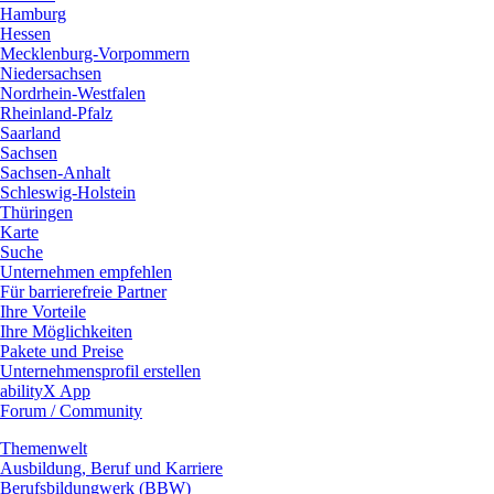
Hamburg
Hessen
Mecklenburg-Vorpommern
Niedersachsen
Nordrhein-Westfalen
Rheinland-Pfalz
Saarland
Sachsen
Sachsen-Anhalt
Schleswig-Holstein
Thüringen
Karte
Suche
Unternehmen empfehlen
Für barrierefreie Partner
Ihre Vorteile
Ihre Möglichkeiten
Pakete und Preise
Unternehmensprofil erstellen
abilityX App
Forum / Community
Themenwelt
Ausbildung, Beruf und Karriere
Berufsbildungwerk (BBW)