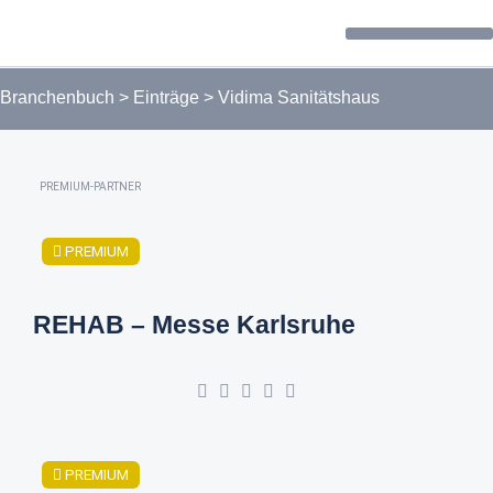
Forum / Community
Branchenbuch
>
Einträge
>
Vidima Sanitätshaus
PREMIUM-PARTNER
PREMIUM
REHAB – Messe Karlsruhe
PREMIUM