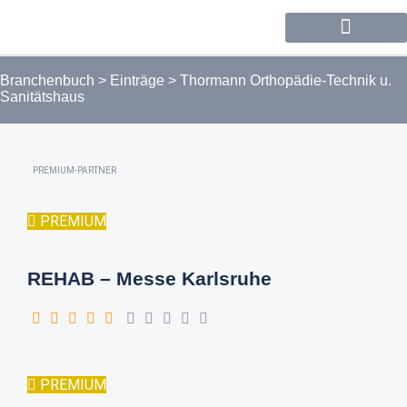
Forum / Community
Branchenbuch
>
Einträge
>
Thormann Orthopädie-Technik u.
Sanitätshaus
PREMIUM-PARTNER
PREMIUM
REHAB – Messe Karlsruhe
PREMIUM