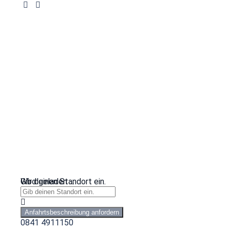
Wird geladen …
Gib deinen Standort ein.
Anfahrtsbeschreibung anfordern
0841 4911150