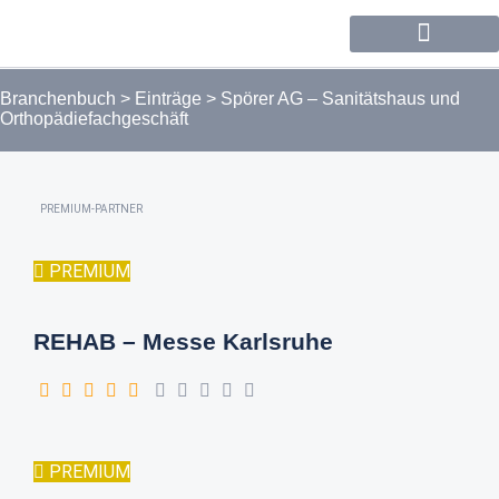
Forum / Community
Branchenbuch
>
Einträge
>
Spörer AG – Sanitätshaus und
Orthopädiefachgeschäft
PREMIUM-PARTNER
PREMIUM
REHAB – Messe Karlsruhe
PREMIUM