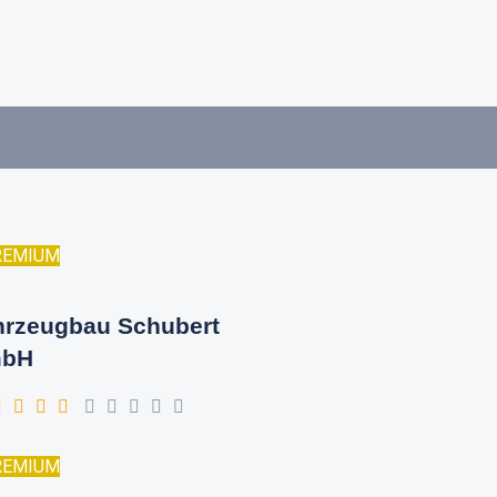
REMIUM
hrzeugbau Schubert
bH
REMIUM