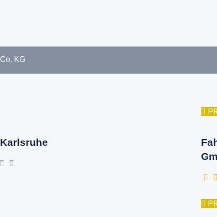
 Co. KG
P
Karlsruhe
Fa
Gm
P