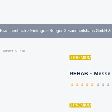
Branchenbuch
>
Einträge
>
Seeger Gesundheitshaus GmbH &
PREMIUM-PARTNER
PREMIUM
REHAB – Messe 
PREMIUM