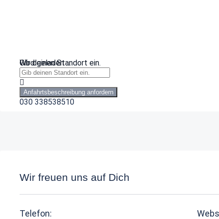
Wird geladen …
Gib deinen Standort ein.
Anfahrtsbeschreibung anfordern
030 338538510
Wir freuen uns auf Dich
Telefon:
Webs