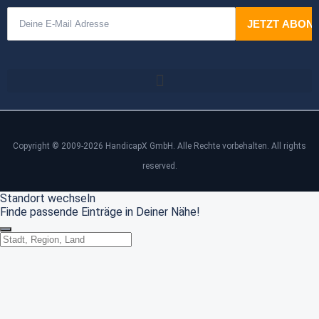
Copyright © 2009-2026 HandicapX GmbH. Alle Rechte vorbehalten. All rights
reserved.
Standort wechseln
Finde passende Einträge in Deiner Nähe!
Standort wechseln