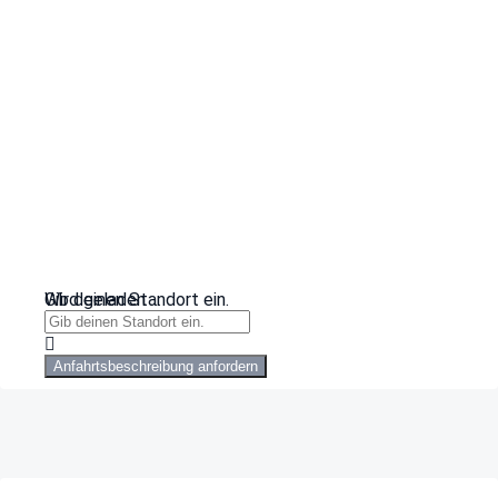
Wird geladen …
Gib deinen Standort ein.
Anfahrtsbeschreibung anfordern