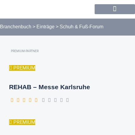
Forum / Community
Branchenbuch
>
Einträge
>
Schuh & Fuß-Forum
PREMIUM-PARTNER
PREMIUM
REHAB – Messe Karlsruhe
PREMIUM