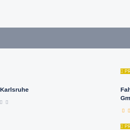
P
Karlsruhe
Fa
Gm
P