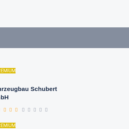
REMIUM
hrzeugbau Schubert
bH
REMIUM