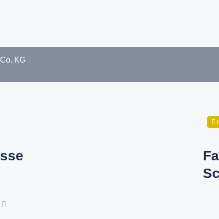
 Co. KG
sse
Fa
Sc