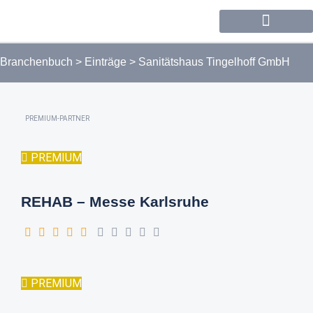
Forum / Community
Branchenbuch
>
Einträge
>
Sanitätshaus Tingelhoff GmbH
PREMIUM-PARTNER
PREMIUM
REHAB – Messe Karlsruhe
PREMIUM