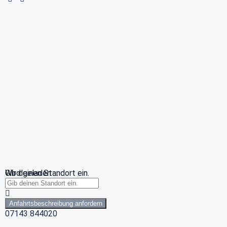
Wird geladen …
Gib deinen Standort ein.
Anfahrtsbeschreibung anfordern
07143 844020