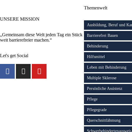
Themenwelt
UNSERE MISSION
Ausbildung, Beruf und Kar
„Gemeinsam diese Welt jeden Tag ein Stück
Barrierefrei Bauen
weit barrierefreier machen.“
Behinderung
Let's get Social
Hilfsmittel
Leben mit Behinderung
Multiple Sklerose
Persönliche Assistenz
Pflege
Pflegegrade
Querschnittlähmung
Schwerbehindertenausweis