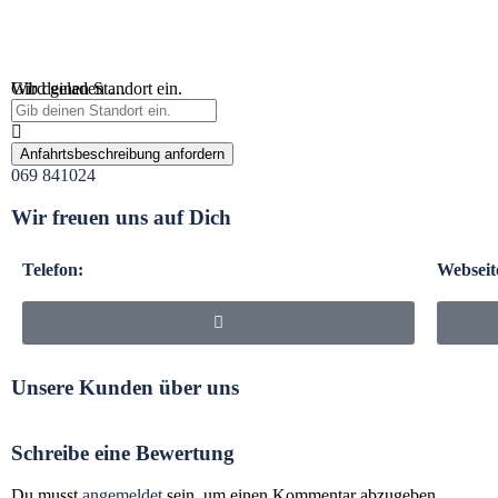
Wird geladen …
Gib deinen Standort ein.
Anfahrtsbeschreibung anfordern
069 841024
Wir freuen uns auf Dich
Telefon:
Webseit
Unsere Kunden über uns
Schreibe eine Bewertung
Du musst
angemeldet
sein, um einen Kommentar abzugeben.