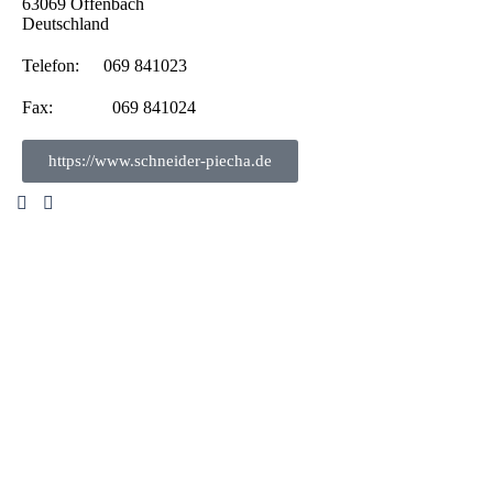
63069
Offenbach
Deutschland
Telefon:
069 841023
Fax:
069 841024
https://www.schneider-piecha.de