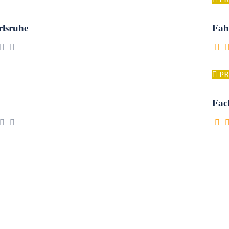
lsruhe
Fah
P
Fac