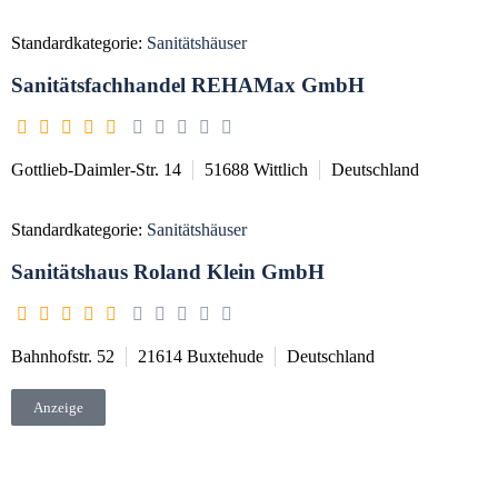
Standardkategorie:
Sanitätshäuser
Sanitätsfachhandel REHAMax GmbH
Gottlieb-Daimler-Str. 14
51688
Wittlich
Deutschland
Standardkategorie:
Sanitätshäuser
Sanitätshaus Roland Klein GmbH
Bahnhofstr. 52
21614
Buxtehude
Deutschland
Anzeige