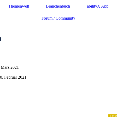
Themenwelt
Branchenbuch
abilityX App
Forum / Community
a
5. März 2021
20. Februar 2021
P