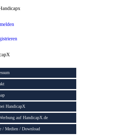
Handicapx
melden
istrieren
capX
essum
akt
map
 bei HandicapX
 Werbung auf HandicapX.de
e / Medien / Download