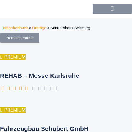
Forum / Community
Branchenbuch
>
Einträge
>
Sanitätshaus Schmieg
Premium-Partner
PREMIUM
REHAB – Messe Karlsruhe
PREMIUM
Fahrzeugbau Schubert GmbH