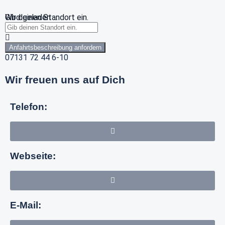
Wird geladen …
Gib deinen Standort ein.
Anfahrtsbeschreibung anfordern
07131 72 44 6-10
Wir freuen uns auf Dich
Telefon:
Webseite:
E-Mail: