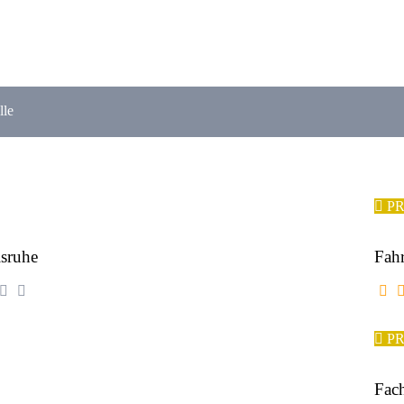
lle
P
sruhe
Fah
P
Fach