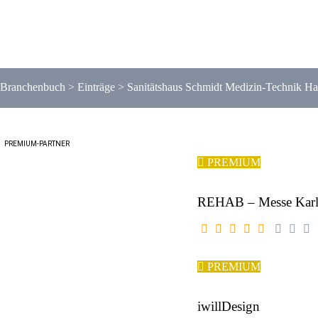
Branchenbuch
>
Einträge
>
Sanitätshaus Schmidt Medizin-Technik Ha
PREMIUM-PARTNER
PREMIUM
REHAB – Messe Karl
PREMIUM
iwillDesign