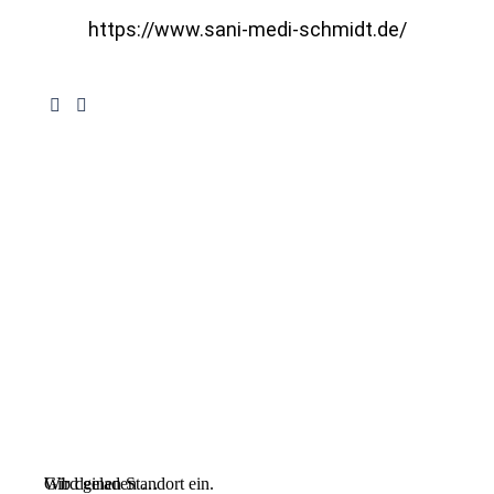
https://www.sani-medi-schmidt.de/
Wird geladen …
Gib deinen Standort ein.