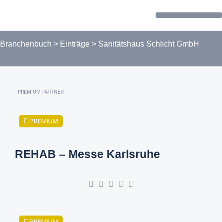
Forum / Community
Branchenbuch
>
Einträge
>
Sanitätshaus Schlicht GmbH
PREMIUM-PARTNER
PREMIUM
REHAB – Messe Karlsruhe
PREMIUM