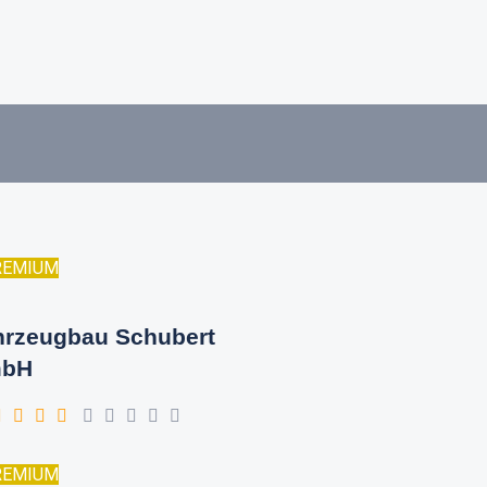
REMIUM
hrzeugbau Schubert
bH
REMIUM