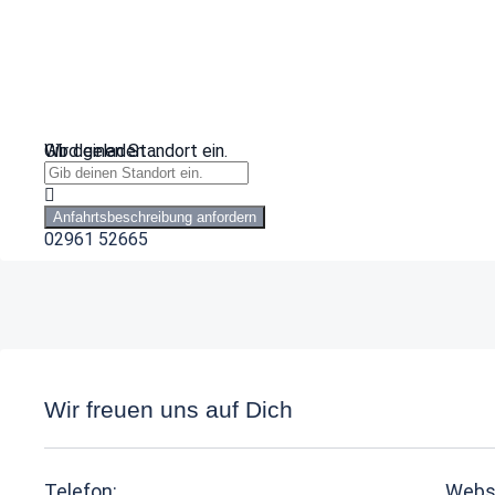
Wird geladen …
Gib deinen Standort ein.
Anfahrtsbeschreibung anfordern
02961 52665
Wir freuen uns auf Dich
Telefon:
Webs