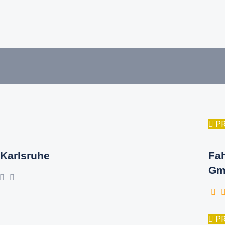
P
Karlsruhe
Fa
Gm
P