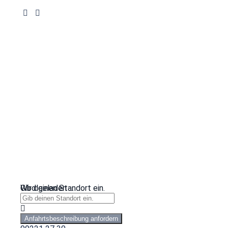
Wird geladen …
Gib deinen Standort ein.
Anfahrtsbeschreibung anfordern