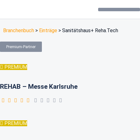
Forum / Community
Branchenbuch
>
Einträge
>
Sanitätshaus+ Reha.Tech
Premium-Partner
PREMIUM
REHAB – Messe Karlsruhe
PREMIUM