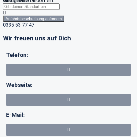
Wird geladen …
Gib deinen Standort ein.
Anfahrtsbeschreibung anfordern
0335 53 77 47
Wir freuen uns auf Dich
Telefon:
Webseite:
E-Mail: