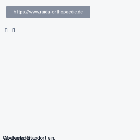
https://www.raida-orthopaedie.de
Wird geladen …
Gib deinen Standort ein.