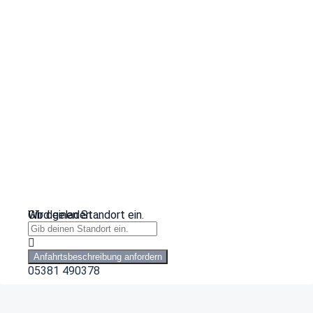
Wird geladen …
Gib deinen Standort ein.
Anfahrtsbeschreibung anfordern
05381 490378