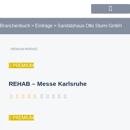
Forum / Community
Branchenbuch
>
Einträge
>
Sanitätshaus Otto Sturm GmbH
PREMIUM-PARTNER
PREMIUM
REHAB – Messe Karlsruhe
PREMIUM