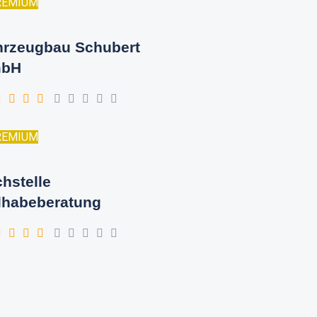
REMIUM
hrzeugbau Schubert
bH
REMIUM
hstelle
lhabeberatung