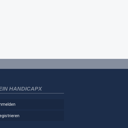
EIN HANDICAPX
nmelden
egistrieren