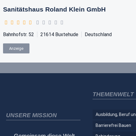
Sanitätshaus Roland Klein GmbH
Bahnhofstr. 52
21614
Buxtehude
Deutschland
Anzeige
THEMENWELT
UNSERE MISSION
Ausbildung, Beruf un
Barrierefrei Bauen
„Gemeinsam diese Welt