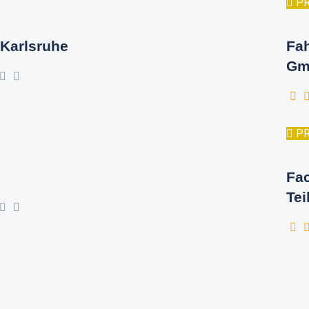
P
Karlsruhe
Fa
Gm
P
Fac
Tei