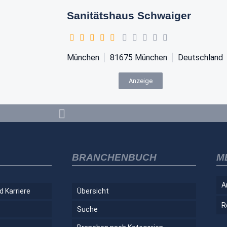
Sanitätshaus Schwaiger
München
81675
München
Deutschland
Anzeige
BRANCHENBUCH
M
A
d Karriere
Übersicht
R
Suche