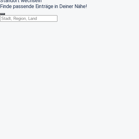
Standort wechseln
Finde passende Einträge in Deiner Nähe!
Standort wechseln