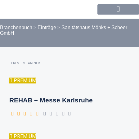
Forum / Community
Branchenbuch
>
Einträge
>
Sanitätshaus Mönks + Scheer
GmbH
PREMIUM-PARTNER
PREMIUM
REHAB – Messe Karlsruhe
PREMIUM