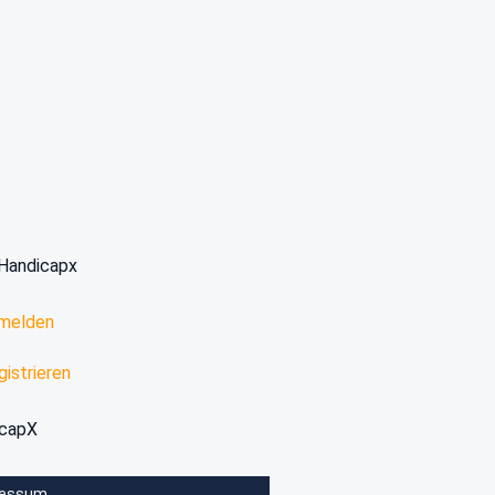
Handicapx
melden
gistrieren
icapX
ressum