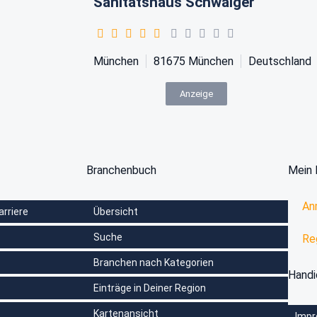
Sanitätshaus Schwaiger
München
81675
München
Deutschland
Anzeige
Branchenbuch
Mein 
An
arriere
Übersicht
Suche
Re
Branchen nach Kategorien
Hand
Einträge in Deiner Region
Kartenansicht
Imp