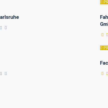
P
arlsruhe
Fah
Gm
P
Fac