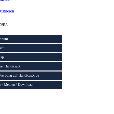
istrieren
capX
essum
akt
map
 bei HandicapX
 Werbung auf HandicapX.de
e / Medien / Download