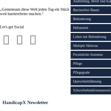
Ausbildung, Beruf und Kar
„Gemeinsam diese Welt jeden Tag ein Stück
Barrierefrei Bauen
weit barrierefreier machen.“
Behinderung
Let's get Social
Hilfsmittel
Leben mit Behinderung
Multiple Sklerose
Persönliche Assistenz
Pflege
Pflegegrade
Querschnittlähmung
Schwerbehindertenausweis
HandicapX Newsletter