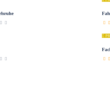
lsruhe
Fah
P
Fac