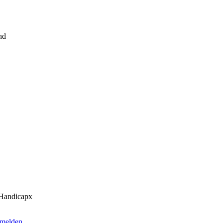
nd
Handicapx
melden