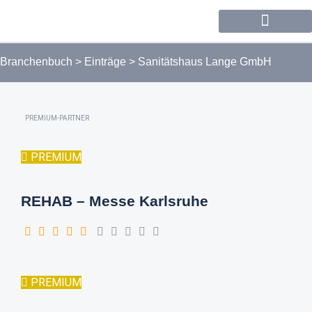
Forum / Community
Branchenbuch
>
Einträge
>
Sanitätshaus Lange GmbH
PREMIUM-PARTNER
PREMIUM
REHAB – Messe Karlsruhe
PREMIUM