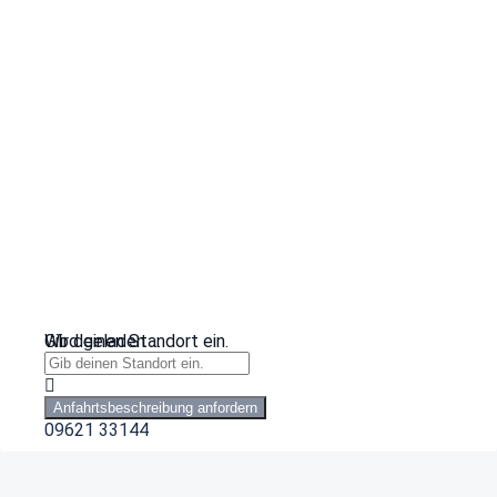
Wird geladen …
Gib deinen Standort ein.
Anfahrtsbeschreibung anfordern
09621 33144