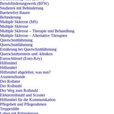
Berufsförderungswerk (BFW)
Studieren mit Behinderung
Barrierefrei Bauen
Behinderung
Multiple Sklerose (MS)
Multiple Sklerose
Multiple Sklerose – Therapie und Behandlung
Multiple Sklerose – Alternative Therapien
Querschnittlähmung
Querschnittlähmung
Ernährung bei Querschnittlähmung
Querschnittzentren und -kliniken
Euroschlüssel (Euro-Key)
Hilfsmittel
Hilfsmittel
Hilfsmittel abgelehnt, was nun?
Assistenzhunde
Der Rollator
Der Rollstuhl
Der Weg zum Rollstuhl
Elektrorollstuhl und Scooter
Hilfsmittel für die Kommunikation
Pflegebett und Pflegerahmen
Treppenlifte
Leben mit Behinderung