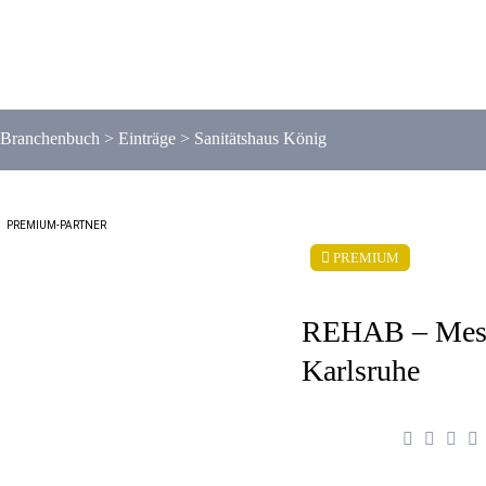
Branchenbuch
>
Einträge
>
Sanitätshaus König
PREMIUM-PARTNER
PREMIUM
REHAB – Mes
Karlsruhe