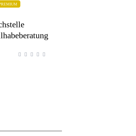
PREMIUM
chstelle
ilhabeberatung