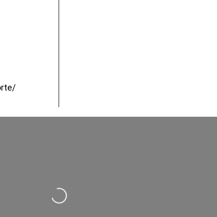
rte/
Wird geladen …