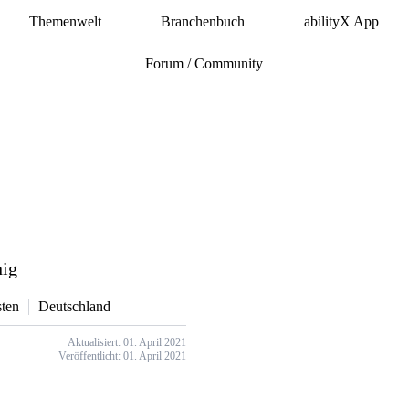
Themenwelt
Branchenbuch
abilityX App
Forum / Community
nig
ten
Deutschland
Aktualisiert: 01. April 2021
Veröffentlicht: 01. April 2021