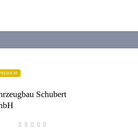
PREMIUM
hrzeugbau Schubert
mbH