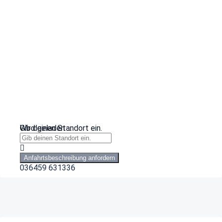
Wird geladen …
Gib deinen Standort ein.
Anfahrtsbeschreibung anfordern
036459 631336