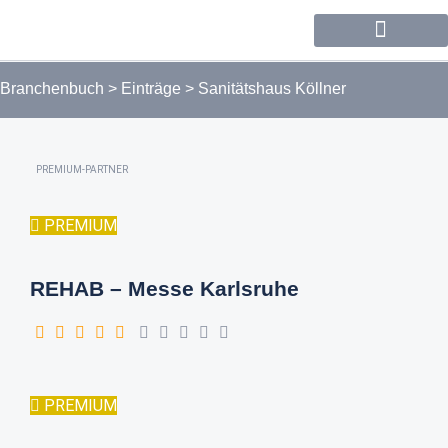
Forum / Community
Branchenbuch
>
Einträge
>
Sanitätshaus Köllner
PREMIUM-PARTNER
PREMIUM
REHAB – Messe Karlsruhe
PREMIUM