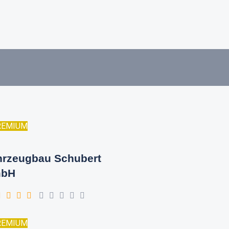
REMIUM
hrzeugbau Schubert
bH
REMIUM