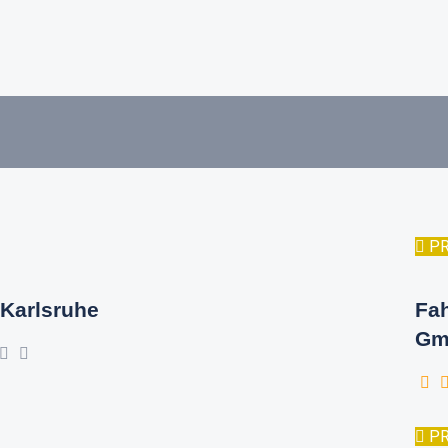
P
Karlsruhe
Fa
Gm
P