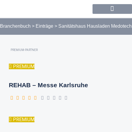
Forum / Community
Branchenbuch
>
Einträge
>
Sanitätshaus Hausladen Medotech
PREMIUM-PARTNER
PREMIUM
REHAB – Messe Karlsruhe
PREMIUM