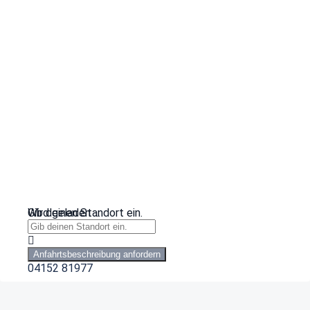
Wird geladen …
Gib deinen Standort ein.
Anfahrtsbeschreibung anfordern
04152 81977