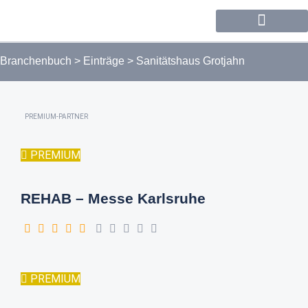
Forum / Community
Branchenbuch
>
Einträge
>
Sanitätshaus Grotjahn
PREMIUM-PARTNER
PREMIUM
REHAB – Messe Karlsruhe
PREMIUM