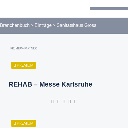
Forum / Community
Branchenbuch
>
Einträge
>
Sanitätshaus Gross
PREMIUM-PARTNER
PREMIUM
REHAB – Messe Karlsruhe
PREMIUM