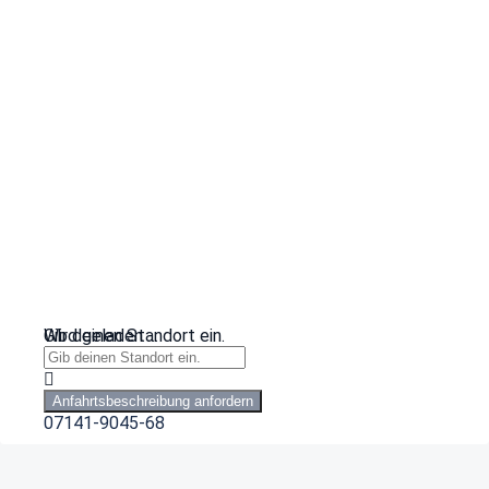
Wird geladen …
Gib deinen Standort ein.
Anfahrtsbeschreibung anfordern
07141-9045-68