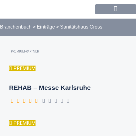
Forum / Community
Branchenbuch
>
Einträge
>
Sanitätshaus Gross
PREMIUM-PARTNER
PREMIUM
REHAB – Messe Karlsruhe
PREMIUM