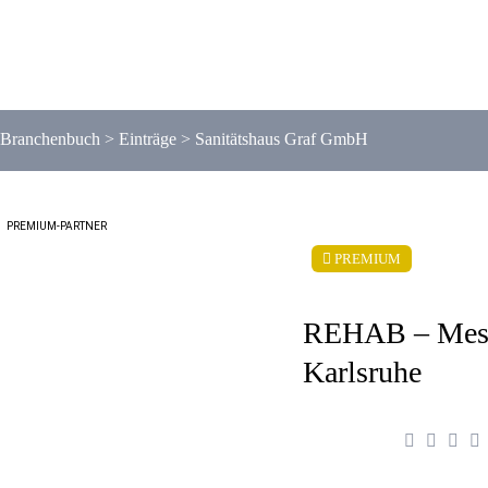
Branchenbuch
>
Einträge
>
Sanitätshaus Graf GmbH
PREMIUM-PARTNER
PREMIUM
REHAB – Mes
Karlsruhe