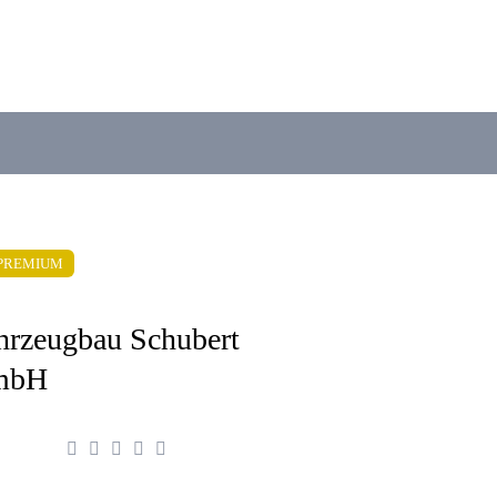
PREMIUM
hrzeugbau Schubert
mbH