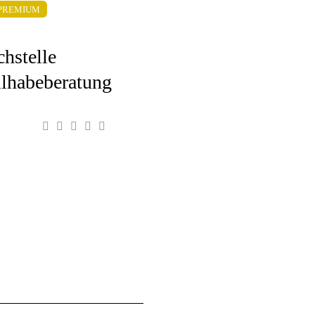
PREMIUM
chstelle
ilhabeberatung