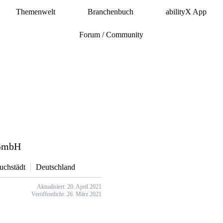
Themenwelt
Branchenbuch
abilityX App
Forum / Community
 GmbH
uchstädt
Deutschland
Aktualisiert: 20. April 2021
Veröffentlicht: 26. März 2021