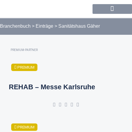
Forum / Community
Branchenbuch
>
Einträge
>
Sanitätshaus Gäher
PREMIUM-PARTNER
PREMIUM
REHAB – Messe Karlsruhe
PREMIUM