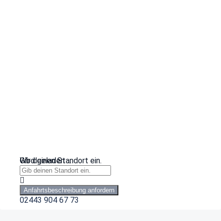
Wird geladen …
Gib deinen Standort ein.
Anfahrtsbeschreibung anfordern
02443 904 67 73