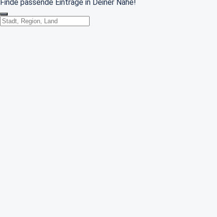
Finde passende Einträge in Deiner Nähe!
Standort wechseln