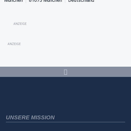
München
81675
München
Deutschland
ANZEIGE
ANZEIGE
UNSERE MISSION