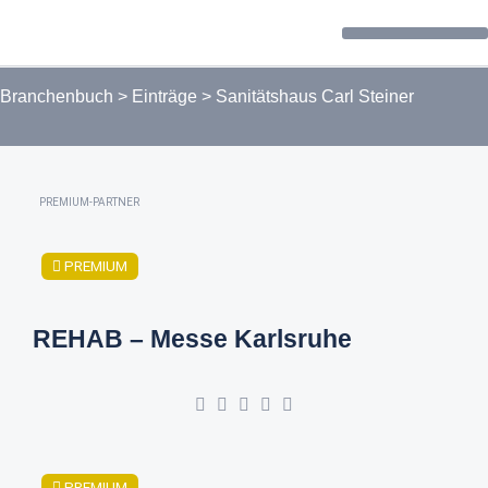
Forum / Community
Branchenbuch
>
Einträge
>
Sanitätshaus Carl Steiner
PREMIUM-PARTNER
PREMIUM
REHAB – Messe Karlsruhe
PREMIUM