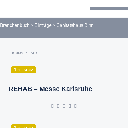
Forum / Community
Branchenbuch
>
Einträge
>
Sanitätshaus Binn
PREMIUM-PARTNER
PREMIUM
REHAB – Messe Karlsruhe
PREMIUM