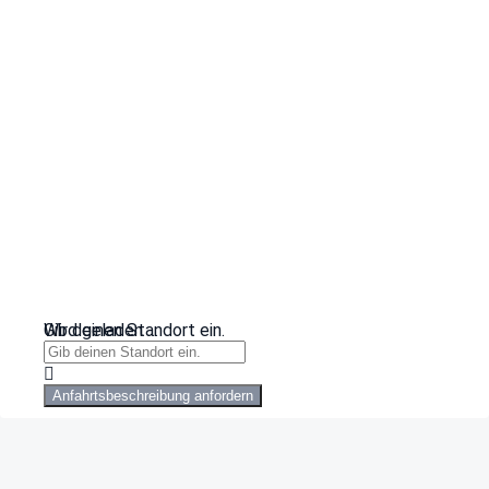
Wird geladen …
Gib deinen Standort ein.
Anfahrtsbeschreibung anfordern