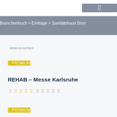
Forum / Community
Branchenbuch
>
Einträge
>
Sanitätshaus Binn
PREMIUM-PARTNER
PREMIUM
REHAB – Messe Karlsruhe
PREMIUM