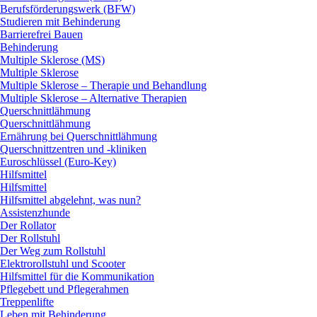
Berufsförderungswerk (BFW)
Studieren mit Behinderung
Barrierefrei Bauen
Behinderung
Multiple Sklerose (MS)
Multiple Sklerose
Multiple Sklerose – Therapie und Behandlung
Multiple Sklerose – Alternative Therapien
Querschnittlähmung
Querschnittlähmung
Ernährung bei Querschnittlähmung
Querschnittzentren und -kliniken
Euroschlüssel (Euro-Key)
Hilfsmittel
Hilfsmittel
Hilfsmittel abgelehnt, was nun?
Assistenzhunde
Der Rollator
Der Rollstuhl
Der Weg zum Rollstuhl
Elektrorollstuhl und Scooter
Hilfsmittel für die Kommunikation
Pflegebett und Pflegerahmen
Treppenlifte
Leben mit Behinderung