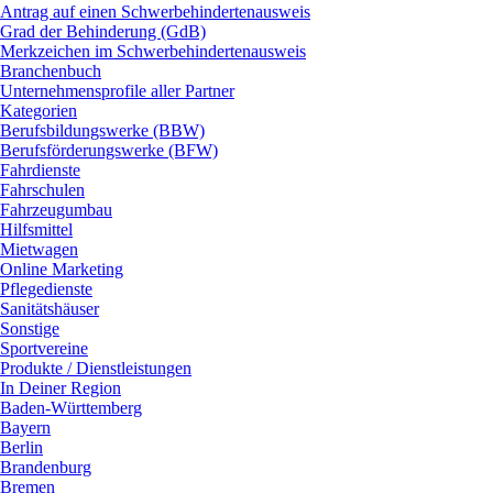
Antrag auf einen Schwerbehindertenausweis
Grad der Behinderung (GdB)
Merkzeichen im Schwerbehindertenausweis
Branchenbuch
Unternehmensprofile aller Partner
Kategorien
Berufsbildungswerke (BBW)
Berufsförderungswerke (BFW)
Fahrdienste
Fahrschulen
Fahrzeugumbau
Hilfsmittel
Mietwagen
Online Marketing
Pflegedienste
Sanitätshäuser
Sonstige
Sportvereine
Produkte / Dienstleistungen
In Deiner Region
Baden-Württemberg
Bayern
Berlin
Brandenburg
Bremen