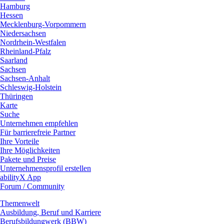
Hamburg
Hessen
Mecklenburg-Vorpommern
Niedersachsen
Nordrhein-Westfalen
Rheinland-Pfalz
Saarland
Sachsen
Sachsen-Anhalt
Schleswig-Holstein
Thüringen
Karte
Suche
Unternehmen empfehlen
Für barrierefreie Partner
Ihre Vorteile
Ihre Möglichkeiten
Pakete und Preise
Unternehmensprofil erstellen
abilityX App
Forum / Community
Themenwelt
Ausbildung, Beruf und Karriere
Berufsbildungwerk (BBW)