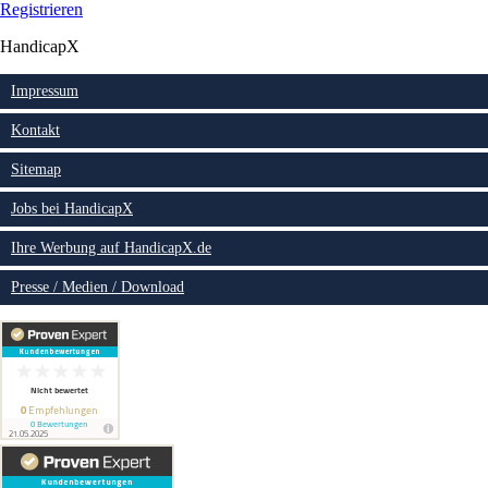
Registrieren
HandicapX
Impressum
Kontakt
Sitemap
Jobs bei HandicapX
Ihre Werbung auf HandicapX.de
Presse / Medien / Download