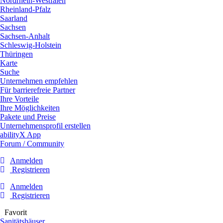
Nordrhein-Westfalen
Rheinland-Pfalz
Saarland
Sachsen
Sachsen-Anhalt
Schleswig-Holstein
Thüringen
Karte
Suche
Unternehmen empfehlen
Für barrierefreie Partner
Ihre Vorteile
Ihre Möglichkeiten
Pakete und Preise
Unternehmensprofil erstellen
abilityX App
Forum / Community
Anmelden
Registrieren
Anmelden
Registrieren
Favorit
Sanitätshäuser