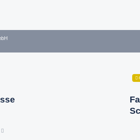
GmbH
sse
Fa
Sc