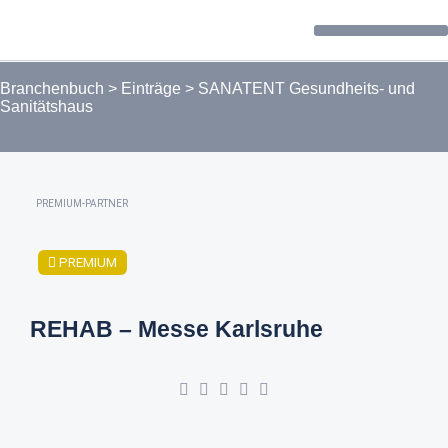
Forum / Community
Branchenbuch
>
Einträge
>
SANATENT Gesundheits- und
Sanitätshaus
PREMIUM-PARTNER
PREMIUM
REHAB – Messe Karlsruhe